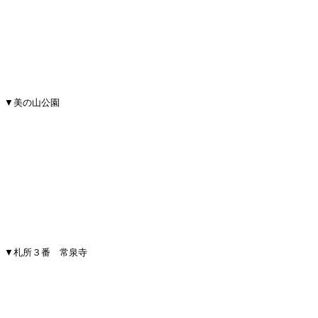
▼美の山公園
▼札所３番 常泉寺