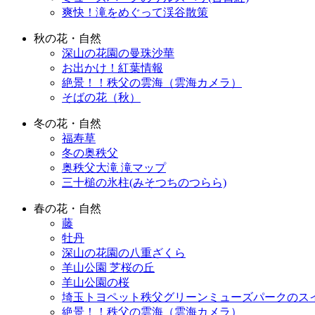
爽快！滝をめぐって渓谷散策
秋の花・自然
深山の花園の曼珠沙華
お出かけ！紅葉情報
絶景！！秩父の雲海（雲海カメラ）
そばの花（秋）
冬の花・自然
福寿草
冬の奥秩父
奥秩父大滝 滝マップ
三十槌の氷柱(みそつちのつらら)
春の花・自然
藤
牡丹
深山の花園の八重ざくら
羊山公園 芝桜の丘
羊山公園の桜
埼玉トヨペット秩父グリーンミューズパークのス
絶景！！秩父の雲海（雲海カメラ）