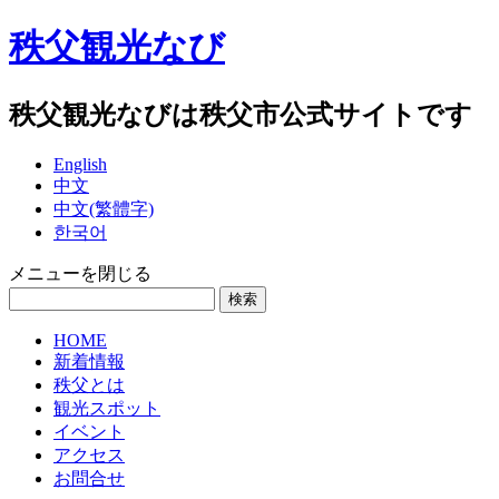
秩父観光なび
秩父観光なびは秩父市公式サイトです
English
中文
中文(繁體字)
한국어
メニューを閉じる
HOME
新着情報
秩父とは
観光スポット
イベント
アクセス
お問合せ