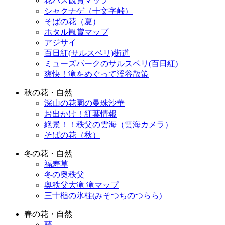
花ハス観賞マップ
シャクナゲ（十文字峠）
そばの花（夏）
ホタル観賞マップ
アジサイ
百日紅(サルスベリ)街道
ミューズパークのサルスベリ(百日紅)
爽快！滝をめぐって渓谷散策
秋の花・自然
深山の花園の曼珠沙華
お出かけ！紅葉情報
絶景！！秩父の雲海（雲海カメラ）
そばの花（秋）
冬の花・自然
福寿草
冬の奥秩父
奥秩父大滝 滝マップ
三十槌の氷柱(みそつちのつらら)
春の花・自然
藤