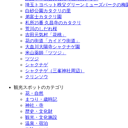
埼玉トヨペット秩父グリーンミューズパークの梅
白砂公園カタクリの里
弟富士カタクリ園
札所25番 久昌寺のカタクリ
荒川のしだれ桜
吉田元気村「花桃」
花の街道「カイドウ街道」
大血川大陽寺シャクナゲ園
米山薬師「ツツジ」
ツツジ
シャクナゲ
シャクナゲ（三峯神社周辺）
クリンソウ
観光スポットのカテゴリ
花・自然
まつり・歳時記
神社・寺
歴史・文化財
観光・文化施設
温泉・宿泊