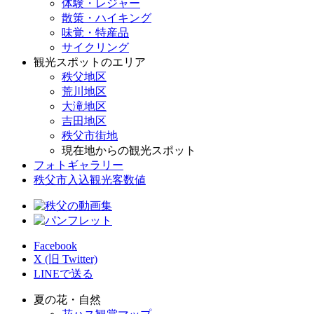
体験・レジャー
散策・ハイキング
味覚・特産品
サイクリング
観光スポットのエリア
秩父地区
荒川地区
大滝地区
吉田地区
秩父市街地
現在地からの観光スポット
フォトギャラリー
秩父市入込観光客数値
Facebook
X (旧 Twitter)
LINEで送る
夏の花・自然