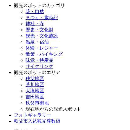
観光スポットのカテゴリ
花・自然
まつり・歳時記
神社・寺
歴史・文化財
観光・文化施設
温泉・宿泊
体験・レジャー
散策・ハイキング
味覚・特産品
サイクリング
観光スポットのエリア
秩父地区
荒川地区
大滝地区
吉田地区
秩父市街地
現在地からの観光スポット
フォトギャラリー
秩父市入込観光客数値