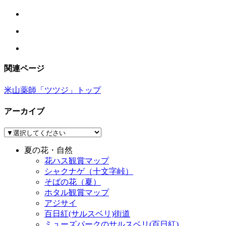
関連ページ
米山薬師「ツツジ」トップ
アーカイブ
夏の花・自然
花ハス観賞マップ
シャクナゲ（十文字峠）
そばの花（夏）
ホタル観賞マップ
アジサイ
百日紅(サルスベリ)街道
ミューズパークのサルスベリ(百日紅)