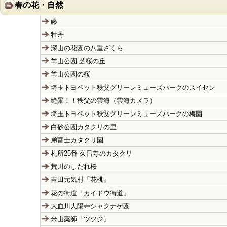
春の花・自然
藤
牡丹
深山の花園の八重ざくら
羊山公園 芝桜の丘
羊山公園の桜
埼玉トヨペット秩父グリーンミューズパークのスイセン
絶景！！秩父の雲海（雲海カメラ）
埼玉トヨペット秩父グリーンミューズパークの梅園
白砂公園カタクリの里
弟富士カタクリ園
札所25番 久昌寺のカタクリ
荒川のしだれ桜
吉田元気村「花桃」
花の街道「カイドウ街道」
大血川大陽寺シャクナゲ園
米山薬師「ツツジ」