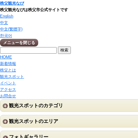
秩父観光なび
秩父観光なびは秩父市公式サイトです
English
中文
中文(繁體字)
한국어
メニューを閉じる
HOME
新着情報
秩父とは
観光スポット
イベント
アクセス
お問合せ
観光スポットのカテゴリ
観光スポットのエリア
フォトギャラリー