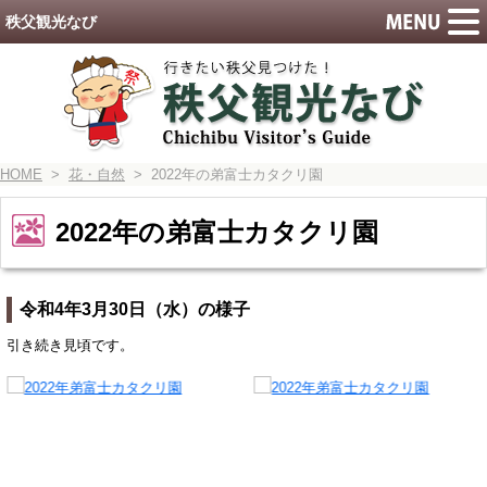
秩父観光なび
HOME
>
花・自然
> 2022年の弟富士カタクリ園
2022年の弟富士カタクリ園
令和4年3月30日（水）の様子
引き続き見頃です。