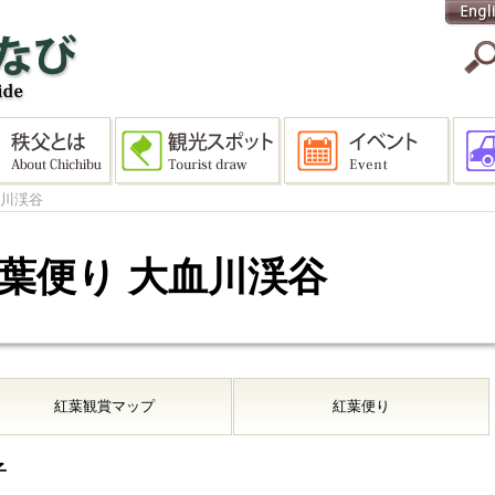
血川渓谷
 紅葉便り 大血川渓谷
紅葉観賞マップ
紅葉便り
子