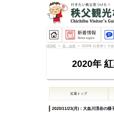
HOME
>
花・自然
> 2020年 紅葉便り 大
2020年
紅葉トップ
2020/11/23(月)：大血川渓谷の様