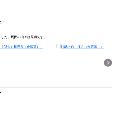
子
ました。周囲の山々は見頃です。
子