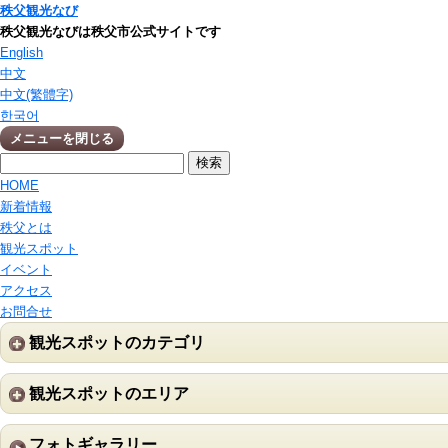
秩父観光なび
秩父観光なびは秩父市公式サイトです
English
中文
中文(繁體字)
한국어
メニューを閉じる
HOME
新着情報
秩父とは
観光スポット
イベント
アクセス
お問合せ
観光スポットのカテゴリ
観光スポットのエリア
フォトギャラリー