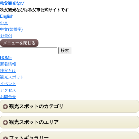
秩父観光なび
秩父観光なびは秩父市公式サイトです
English
中文
中文(繁體字)
한국어
メニューを閉じる
HOME
新着情報
秩父とは
観光スポット
イベント
アクセス
お問合せ
観光スポットのカテゴリ
観光スポットのエリア
フォトギャラリー