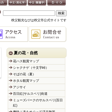
秩父観光なびは秩父市公式サイトです
夏の花・自然
花ハス観賞マップ
シャクナゲ（十文字峠）
そばの花（夏）
ホタル観賞マップ
アジサイ
百日紅(サルスベリ)街道
ミューズパークのサルスベリ(百日
紅)
爽快！滝をめぐって渓谷散策