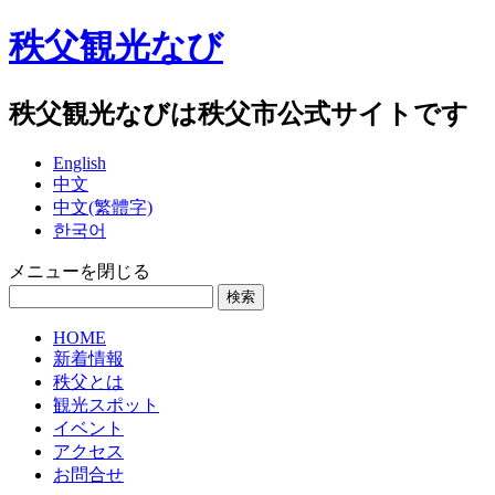
秩父観光なび
秩父観光なびは秩父市公式サイトです
English
中文
中文(繁體字)
한국어
メニューを閉じる
HOME
新着情報
秩父とは
観光スポット
イベント
アクセス
お問合せ