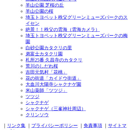
羊山公園 芝桜の丘
羊山公園の桜
埼玉トヨペット秩父グリーンミューズパークのス
イセン
絶景！！秩父の雲海（雲海カメラ）
埼玉トヨペット秩父グリーンミューズパークの梅
園
白砂公園カタクリの里
弟富士カタクリ園
札所25番 久昌寺のカタクリ
荒川のしだれ桜
吉田元気村「花桃」
花の街道「カイドウ街道」
大血川大陽寺シャクナゲ園
米山薬師「ツツジ」
ツツジ
シャクナゲ
シャクナゲ（三峯神社周辺）
クリンソウ
｜
リンク集
｜
プライバシーポリシー
｜
免責事項
｜
サイトマ