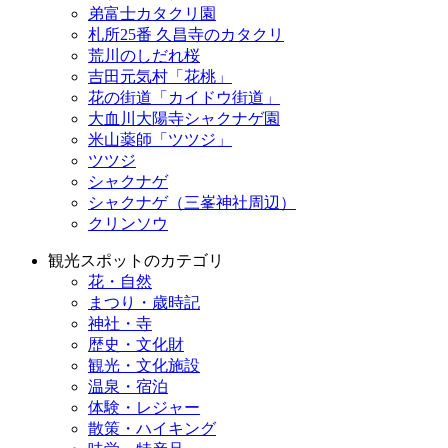
弟富士カタクリ園
札所25番 久昌寺のカタクリ
荒川のしだれ桜
吉田元気村「花桃」
花の街道「カイドウ街道」
大血川大陽寺シャクナゲ園
米山薬師「ツツジ」
ツツジ
シャクナゲ
シャクナゲ（三峯神社周辺）
クリンソウ
観光スポットのカテゴリ
花・自然
まつり・歳時記
神社・寺
歴史・文化財
観光・文化施設
温泉・宿泊
体験・レジャー
散策・ハイキング