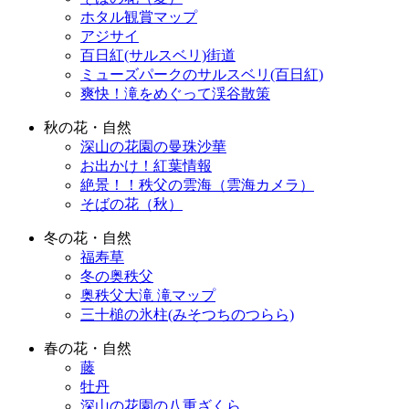
ホタル観賞マップ
アジサイ
百日紅(サルスベリ)街道
ミューズパークのサルスベリ(百日紅)
爽快！滝をめぐって渓谷散策
秋の花・自然
深山の花園の曼珠沙華
お出かけ！紅葉情報
絶景！！秩父の雲海（雲海カメラ）
そばの花（秋）
冬の花・自然
福寿草
冬の奥秩父
奥秩父大滝 滝マップ
三十槌の氷柱(みそつちのつらら)
春の花・自然
藤
牡丹
深山の花園の八重ざくら