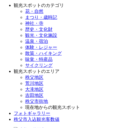
観光スポットのカテゴリ
花・自然
まつり・歳時記
神社・寺
歴史・文化財
観光・文化施設
温泉・宿泊
体験・レジャー
散策・ハイキング
味覚・特産品
サイクリング
観光スポットのエリア
秩父地区
荒川地区
大滝地区
吉田地区
秩父市街地
現在地からの観光スポット
フォトギャラリー
秩父市入込観光客数値