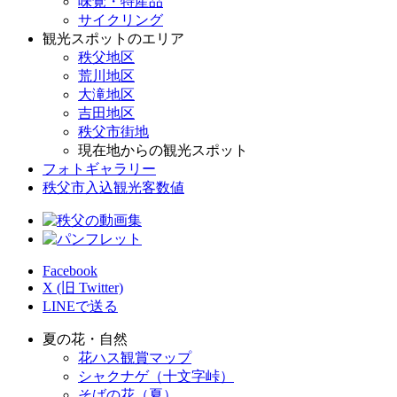
味覚・特産品
サイクリング
観光スポットのエリア
秩父地区
荒川地区
大滝地区
吉田地区
秩父市街地
現在地からの観光スポット
フォトギャラリー
秩父市入込観光客数値
Facebook
X (旧 Twitter)
LINEで送る
夏の花・自然
花ハス観賞マップ
シャクナゲ（十文字峠）
そばの花（夏）