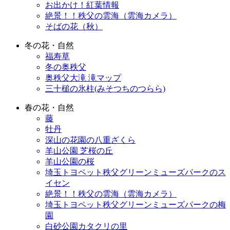
お出かけ！紅葉情報
絶景！！秩父の雲海（雲海カメラ）
そばの花（秋）
冬の花・自然
福寿草
冬の奥秩父
奥秩父大滝 滝マップ
三十槌の氷柱(みそつちのつらら)
春の花・自然
藤
牡丹
深山の花園の八重ざくら
羊山公園 芝桜の丘
羊山公園の桜
埼玉トヨペット秩父グリーンミューズパークのス
イセン
絶景！！秩父の雲海（雲海カメラ）
埼玉トヨペット秩父グリーンミューズパークの梅
園
白砂公園カタクリの里