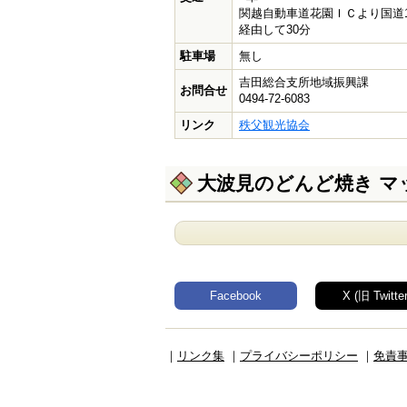
関越自動車道花園ＩＣより国道1
経由して30分
駐車場
無し
吉田総合支所地域振興課
お問合せ
0494-72-6083
リンク
秩父観光協会
大波見のどんど焼き マ
Facebook
X (旧 Twitter
｜
リンク集
｜
プライバシーポリシー
｜
免責