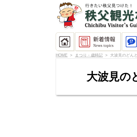
HOME
>
まつり・歳時記
> 大波見のどん
大波見の