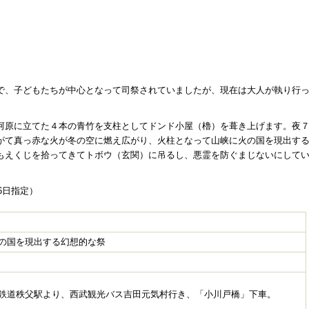
で、子どもたちが中心となって司祭されていましたが、現在は大人が執り行
河原に立てた４本の青竹を支柱としてドンド小屋（櫓）を葺き上げます。夜
がて真っ赤な火が冬の空に燃え広がり、火柱となって山峡に火の国を現出す
もえくじを拾ってきてトボウ（玄関）に吊るし、悪霊を防ぐまじないにして
6日指定）
の国を現出する幻想的な祭
鉄道秩父駅より、西武観光バス吉田元気村行き、「小川戸橋」下車。