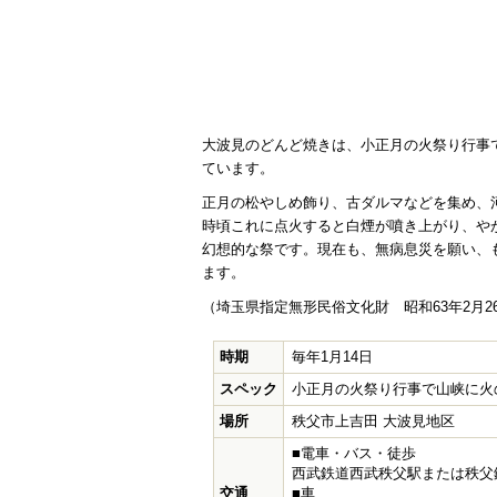
大波見のどんど焼きは、小正月の火祭り行事
ています。
正月の松やしめ飾り、古ダルマなどを集め、
時頃これに点火すると白煙が噴き上がり、や
幻想的な祭です。現在も、無病息災を願い、
ます。
（埼玉県指定無形民俗文化財 昭和63年2月2
時期
毎年1月14日
スペック
小正月の火祭り行事で山峡に火
場所
秩父市上吉田 大波見地区
■電車・バス・徒歩
西武鉄道西武秩父駅または秩父
交通
■車