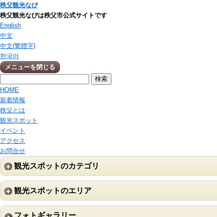
秩父観光なび
秩父観光なびは秩父市公式サイトです
English
中文
中文(繁體字)
한국어
メニューを閉じる
HOME
新着情報
秩父とは
観光スポット
イベント
アクセス
お問合せ
観光スポットのカテゴリ
観光スポットのエリア
フォトギャラリー