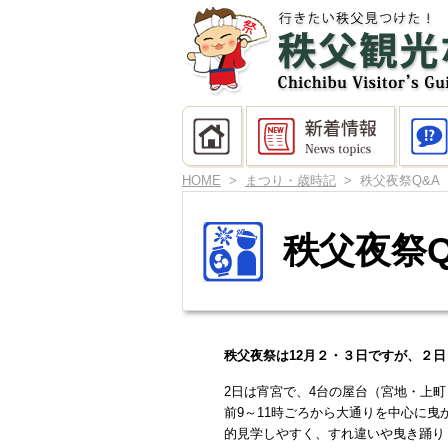
HOME
>
まつり・歳時記
> 秩父夜祭Q&A
秩父夜祭Q
秩父夜祭は12月２・３日ですが、２
2日は宵宮で、4台の屋台（宮地・上
前9～11時ごろから大通りを中心に曳
的見学しやすく、すれ違いや曳き踊り