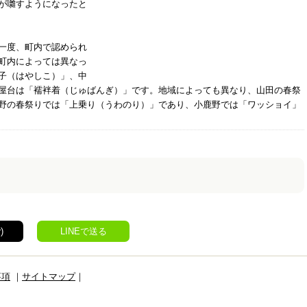
が囃すようになったと
一度、町内で認められ
町内によっては異なっ
子（はやしこ）」、中
屋台は「襦袢着（じゅばんぎ）」です。地域によっても異なり、山田の春祭
野の春祭りでは「上乗り（うわのり）」であり、小鹿野では「ワッショイ」
)
LINEで送る
事項
｜
サイトマップ
｜