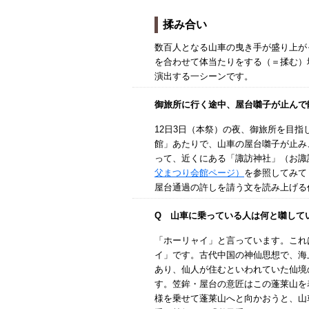
揉み合い
数百人となる山車の曳き手が盛り上が
を合わせて体当たりをする（＝揉む）
演出する一シーンです。
御旅所に行く途中、屋台囃子が止んで
12日3日（本祭）の夜、御旅所を目
館」あたりで、山車の屋台囃子が止み
って、近くにある「諏訪神社」（お諏
父まつり会館ページ）
を参照してみて
屋台通過の許しを請う文を読み上げる
Q 山車に乗っている人は何と囃して
「ホーリャイ」と言っています。これ
イ」です。古代中国の神仙思想で、海
あり、仙人が住むといわれていた仙境
す。笠鉾・屋台の意匠はこの蓬莱山を
様を乗せて蓬莱山へと向かおうと、山