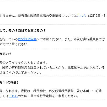
おりません。祭当日の臨時駐車場の空車情報については
こちら
（12月2日・3
しているの？当日でも買えるの？
を行っている
秩父観光協会
へご確認ください。また、市及び実行委員会では
のでご了承ください。
れるの？
祭のクライマックスともいえます。
、臨時の有料観覧席も設置されていることから、観覧席をご予約されている
状況ですのでご了承ください。
月3日の場合）
覧になれます。夜間は、秩父神社、秩父鉄道秩父駅前、及び本町・中町通
しくは
こちら
の笠鉾・屋台巡行予定欄をご参照ください。