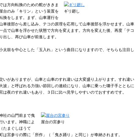
では方向転換のための舵がききま
屋台のみ「キリン」という装置を
ギリ廻し
転換をします。まず、山車運行を
山車後部から差し込み、テコの原理を応用して山車後部を浮かせます。山車
一点で山車を浮かせた状態で方向を変えます。方向を変えた後、再度「テコ
り出し、再び山車が前進します。
小太鼓を中心とした「玉入れ」という曲目になりますので、そちらも注目し
交いがありますが、山車と山車のすれ違いは大変盛り上がります。すれ違い
大波」と呼ばれる力強い節回しの連続になり、山車に乗った囃子手とともに
宮は夜のすれ違いもあり、３日に比べ見学しやすいのでおすすめです。
神社の山門前まで曳
行います。神職によ
屋台の宮参り
（たまぐしほうて
町は宮参りの際に「所作」（「曳き踊り」と同じ）が奉納されます。