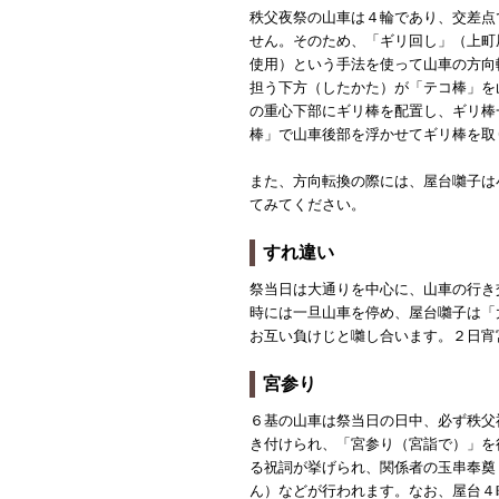
秩父夜祭の山車は４輪であり、交差点
せん。そのため、「ギリ回し」（上町
使用）という手法を使って山車の方向
担う下方（したかた）が「テコ棒」を
の重心下部にギリ棒を配置し、ギリ棒
棒」で山車後部を浮かせてギリ棒を取
また、方向転換の際には、屋台囃子は
てみてください。
すれ違い
祭当日は大通りを中心に、山車の行き
時には一旦山車を停め、屋台囃子は「
お互い負けじと囃し合います。２日宵
宮参り
６基の山車は祭当日の日中、必ず秩父
き付けられ、「宮参り（宮詣で）」を
る祝詞が挙げられ、関係者の玉串奉奠
ん）などが行われます。なお、屋台４