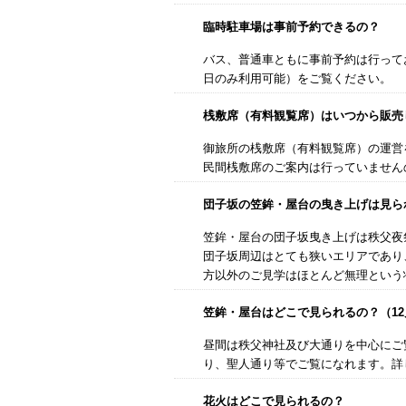
臨時駐車場は事前予約できるの？
バス、普通車ともに事前予約は行って
日のみ利用可能）をご覧ください。
桟敷席（有料観覧席）はいつから販売
御旅所の桟敷席（有料観覧席）の運営
民間桟敷席のご案内は行っていません
団子坂の笠鉾・屋台の曳き上げは見ら
笠鉾・屋台の団子坂曳き上げは秩父夜
団子坂周辺はとても狭いエリアであり
方以外のご見学はほとんど無理という
笠鉾・屋台はどこで見られるの？（12
昼間は秩父神社及び大通りを中心にご
り、聖人通り等でご覧になれます。詳
花火はどこで見られるの？