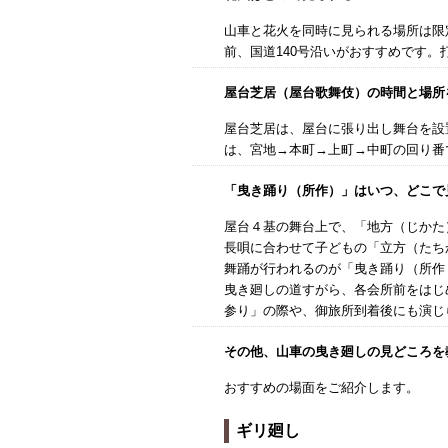
山車と花火を同時に見られる場所は限
前、国道140号沿いがおすすめです。
屋台芝居（屋台歌舞伎）の時間と場所
屋台芝居は、屋台に張り出し舞台を設
は、宮地→本町→上町→中町の回り番
「曳き踊り（所作）」はいつ、どこで
屋台４基の舞台上で、「地方（じかた
長唄に合わせて子どもの「立方（たち
舞踊が行われるのが「曳き踊り（所作
曳き廻しの道すがら、各会所前をはじ
参り」の際や、御旅所到着後にも演じ
その他、山車の曳き廻しの見どころを
おすすめの場面をご紹介します。
ギリ廻し