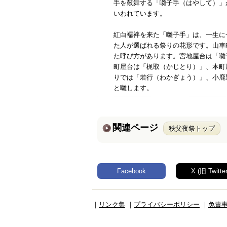
手を鼓舞する「囃子手（はやして）」
いわれています。
紅白襦袢を来た「囃子手」は、一生に
た人が選ばれる祭りの花形です。山車
た呼び方があります。宮地屋台は「囃
町屋台は「梶取（かじとり）」、本町
りでは「若行（わかぎょう）」、小鹿
と囃します。
関連ページ
秩父夜祭トップ
Facebook
X (旧 Twitter
｜
リンク集
｜
プライバシーポリシー
｜
免責