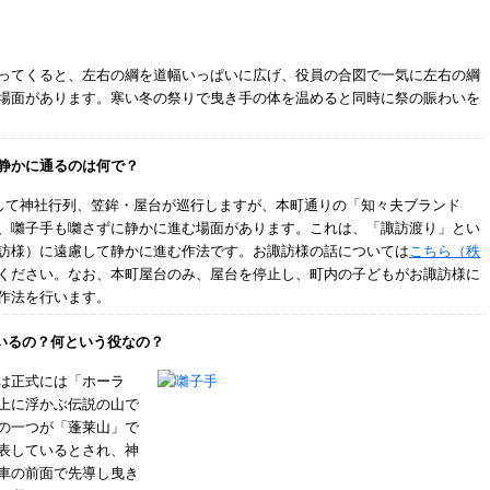
ってくると、左右の綱を道幅いっぱいに広げ、役員の合図で一気に左右の綱
場面があります。寒い冬の祭りで曳き手の体を温めると同時に祭の賑わいを
静かに通るのは何で？
指して神社行列、笠鉾・屋台が巡行しますが、本町通りの「知々夫ブランド
、囃子手も囃さずに静かに進む場面があります。これは、「諏訪渡り」とい
訪様）に遠慮して静かに進む作法です。お諏訪様の話については
こちら（秩
ください。なお、本町屋台のみ、屋台を停止し、町内の子どもがお諏訪様に
作法を行います。
いるの？何という役なの？
は正式には「ホーラ
上に浮かぶ伝説の山で
の一つが「蓬莱山」で
表しているとされ、神
車の前面で先導し曳き