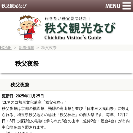
秩父観光なび
HOME
>
新着情報
> 秩父夜祭
秩父夜祭
秩父夜祭
更新日: 2025年11月25日
”ユネスコ無形文化遺産「秩父夜祭」”
秩父夜祭は京都の祇園祭、飛騨の高山祭と並び「日本三大曳山祭」に数え
られる、埼玉県秩父地方の総社「秩父神社」の例大祭です。毎年、12月2
日・3日に極彩色の彫刻で飾られた6台の山車（笠鉾2台・屋台4台）が市内
中心地を曳き廻されます。