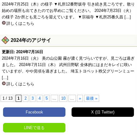
2024年7月25日（木）の様子 ▼札所12番野坂寺 引き続き見ごろです。散り
始めの場所も出てきたのでお早めにご覧ください。 2024年7月23日（火）
の様子 2か所とも見ごろを迎えています。 ▼宗福寺 ▼札所25番久昌 […]
詳しくはこちら
2024年のアジサイ
更新日: 2024年7月16日
2024年7月16日（火） 美の山公園 霧が濃く見づらいですが、見ごろは過ぎ
ました。 2024年7月11日（木） 武州日野駅 全体的にはまだキレイに咲い
ていますが、やや見頃を過ぎました。 埼玉トヨペット秩父グリーンミュー
[…]
詳しくはこちら
1 / 13
1
2
3
4
5
...
10
...
»
最後 »
Facebook
X (旧 Twitter)
LINEで送る