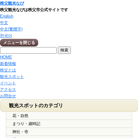
秩父観光なび
秩父観光なびは秩父市公式サイトです
English
中文
中文(繁體字)
한국어
メニューを閉じる
HOME
新着情報
秩父とは
観光スポット
イベント
アクセス
お問合せ
観光スポットのカテゴリ
花・自然
まつり・歳時記
神社・寺