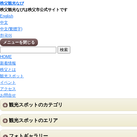
秩父観光なび
秩父観光なびは秩父市公式サイトです
English
中文
中文(繁體字)
한국어
メニューを閉じる
HOME
新着情報
秩父とは
観光スポット
イベント
アクセス
お問合せ
観光スポットのカテゴリ
観光スポットのエリア
フォトギャラリー