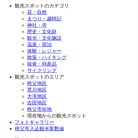
観光スポットのカテゴリ
花・自然
まつり・歳時記
神社・寺
歴史・文化財
観光・文化施設
温泉・宿泊
体験・レジャー
散策・ハイキング
味覚・特産品
サイクリング
観光スポットのエリア
秩父地区
荒川地区
大滝地区
吉田地区
秩父市街地
現在地からの観光スポット
フォトギャラリー
秩父市入込観光客数値