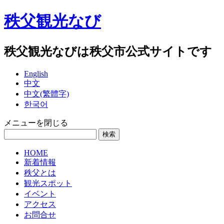
秩父観光なび
秩父観光なびは秩父市公式サイトです
English
中文
中文(繁體字)
한국어
メニューを閉じる
HOME
新着情報
秩父とは
観光スポット
イベント
アクセス
お問合せ