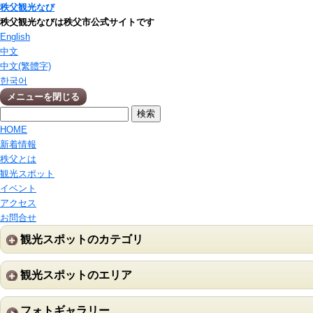
秩父観光なび
秩父観光なびは秩父市公式サイトです
English
中文
中文(繁體字)
한국어
メニューを閉じる
HOME
新着情報
秩父とは
観光スポット
イベント
アクセス
お問合せ
観光スポットのカテゴリ
観光スポットのエリア
フォトギャラリー