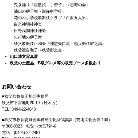
・曳き踊り『屋敷娘・手習子』（志寿の会）
・浦山の獅子舞（影森中学校）
・花の木小学校歌舞伎クラブ『白浪五人男』
・白久神明社神楽
・日野浅間神社神楽
・矢行地の獅子舞
・秩父歌舞伎正和会『神霊矢口渡・頓兵衛住家之場』
・秩父屋台囃子（秩父郷土会）
山口清文写真展
秩父の土産品、B級グルメ等の販売ブース多数あり
お問い合わせ
■秩父歌舞伎正和会事務局
秩父市下宮地町20-19（鈴木方）
TEL: 0494-22-4048
■秩父市教育委員会事務局文化財保護課（芸術文化会館２階）
〒368-0023 秩父市大宮794-6
電話：(0494) 22-2481