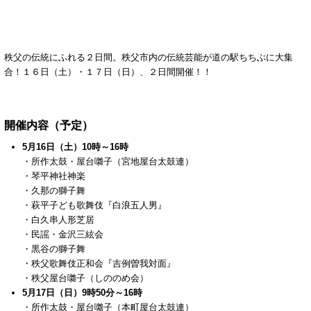
秩父の伝統にふれる２日間。秩父市内の伝統芸能が道の駅ちちぶに大集
合！１６日（土）・１７日（日）、２日間開催！！
開催内容（予定）
5月16日（土）10時～16時
・所作太鼓・屋台囃子（宮地屋台太鼓連）
・琴平神社神楽
・久那の獅子舞
・萩平子ども歌舞伎『白浪五人男』
・白久串人形芝居
・民謡・金沢三絃会
・黒谷の獅子舞
・秩父歌舞伎正和会『吉例曽我対面』
・秩父屋台囃子（しののめ会）
5月17日（日）9時50分～16時
・所作太鼓・屋台囃子（本町屋台太鼓連）