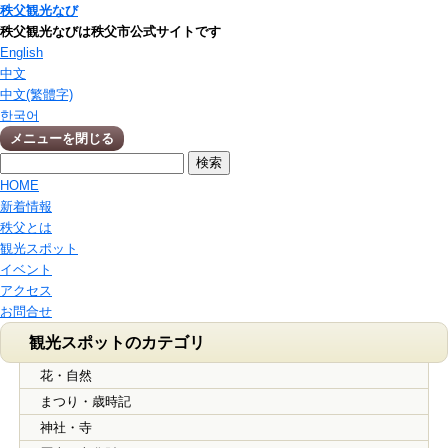
秩父観光なび
秩父観光なびは秩父市公式サイトです
English
中文
中文(繁體字)
한국어
メニューを閉じる
HOME
新着情報
秩父とは
観光スポット
イベント
アクセス
お問合せ
観光スポットのカテゴリ
花・自然
まつり・歳時記
神社・寺