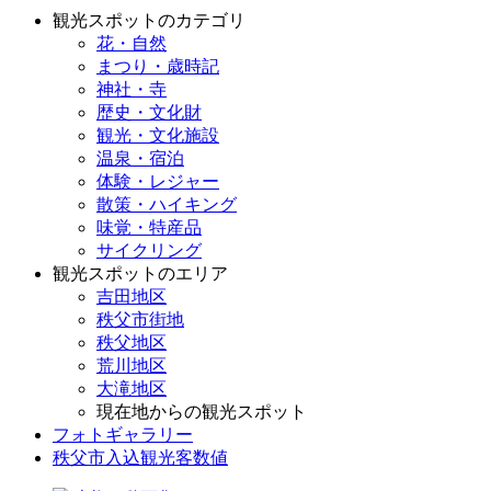
観光スポットのカテゴリ
花・自然
まつり・歳時記
神社・寺
歴史・文化財
観光・文化施設
温泉・宿泊
体験・レジャー
散策・ハイキング
味覚・特産品
サイクリング
観光スポットのエリア
吉田地区
秩父市街地
秩父地区
荒川地区
大滝地区
現在地からの観光スポット
フォトギャラリー
秩父市入込観光客数値