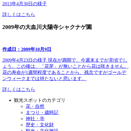
2013年4月30日の様子
詳しくはこちら
2009年の大血川大陽寺シャクナゲ園
作成日：2009年10月9日
2009年4月23日の様子 現在が満開で、今週末までが見頃でし
ょう。この後は、「花芽」が無いことから花は咲きません。
花の寿命が1週間程度であることから、残念ですがゴールデ
ンウィークまでは持たないと思います。
詳しくはこちら
観光スポットのカテゴリ
花・自然
まつり・歳時記
神社・寺
歴史・文化財
観光・文化施設