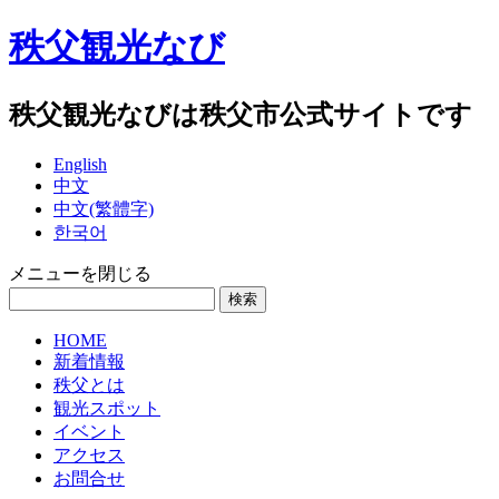
秩父観光なび
秩父観光なびは秩父市公式サイトです
English
中文
中文(繁體字)
한국어
メニューを閉じる
HOME
新着情報
秩父とは
観光スポット
イベント
アクセス
お問合せ