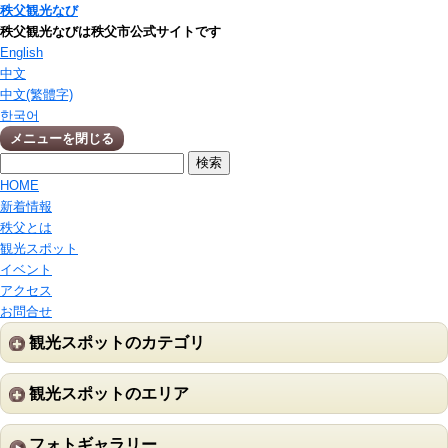
秩父観光なび
秩父観光なびは秩父市公式サイトです
English
中文
中文(繁體字)
한국어
メニューを閉じる
HOME
新着情報
秩父とは
観光スポット
イベント
アクセス
お問合せ
観光スポットのカテゴリ
観光スポットのエリア
フォトギャラリー