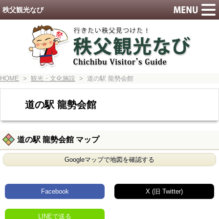
秩父観光なび
HOME
>
観光・文化施設
> 道の駅 龍勢会館
道の駅 龍勢会館
道の駅 龍勢会館 マップ
Googleマップで地図を確認する
Facebook
X (旧 Twitter)
LINEで送る