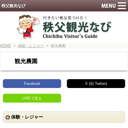
秩父観光なび
HOME
>
体験・レジャー
> 観光農園
観光農園
Facebook
X (旧 Twitter)
LINEで送る
体験・レジャー