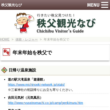
秩父観光なび
HOME
>
体験・レジャー
> 年末年始を秩父で
年末年始を秩父で
日帰り温泉施設
道の駅大滝温泉「遊湯館」
https://www.michinoeki-network.jp/otaki/
※三峯神社の初詣帰りにお立ち寄りください。
吉田元気村（元気風呂）
http://www.ryuseinomachi.co.jp/camp/genkimura.htm