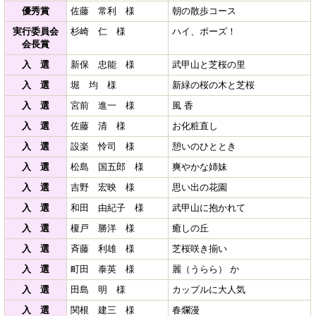
優秀賞
佐藤 常利 様
朝の散歩コース
実行委員会
杉崎 仁 様
ハイ、ポーズ！
会長賞
入 選
新保 忠能 様
武甲山と芝桜の里
入 選
堀 均 様
新緑の桜の木と芝桜
入 選
宮前 進一 様
風 香
入 選
佐藤 清 様
お化粧直し
入 選
設楽 怜司 様
憩いのひととき
入 選
松島 国五郎 様
爽やかな姉妹
入 選
吉野 宏映 様
思い出の花園
入 選
和田 由紀子 様
武甲山に抱かれて
入 選
榎戸 勝洋 様
癒しの丘
入 選
斉藤 利雄 様
芝桜咲き揃い
入 選
町田 泰英 様
麗（うらら） か
入 選
田島 明 様
カップルに大人気
入 選
関根 建三 様
春爛漫