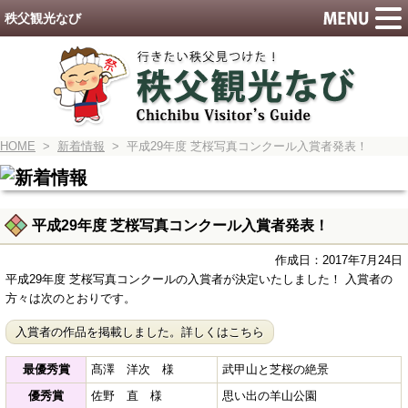
秩父観光なび
HOME
>
新着情報
> 平成29年度 芝桜写真コンクール入賞者発表！
平成29年度 芝桜写真コンクール入賞者発表！
作成日：2017年7月24日
平成29年度 芝桜写真コンクールの入賞者が決定いたしました！ 入賞者の
方々は次のとおりです。
入賞者の作品を掲載しました。詳しくはこちら
最優秀賞
髙澤 洋次 様
武甲山と芝桜の絶景
優秀賞
佐野 直 様
思い出の羊山公園