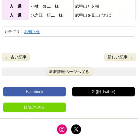
入 選
小林 隆二 様
武甲山と芝桜
入 選
水之江 研二 様
武甲山を見上げれば
カテゴリ：
お知らせ
← 古い記事
新しい記事 →
新着情報ページへ戻る
Facebook
X (旧 Twitter)
LINEで送る