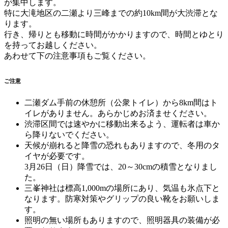
が集中します。
特に大滝地区の二瀬より三峰までの約10km間が大渋滞とな
ります。
行き、帰りとも移動に時間がかかりますので、時間とゆとり
を持ってお越しください。
あわせて下の注意事項もご覧ください。
ご注意
二瀬ダム手前の休憩所（公衆トイレ）から8km間はト
イレがありません。あらかじめお済ませください。
渋滞区間では速やかに移動出来るよう、運転者は車か
ら降りないでください。
天候が崩れると降雪の恐れもありますので、冬用のタ
イヤが必要です。
3月26日（日）降雪では、20～30cmの積雪となりまし
た。
三峯神社は標高1,000mの場所にあり、気温も氷点下と
なります。防寒対策やグリップの良い靴をお願いしま
す。
照明の無い場所もありますので、照明器具の装備が必