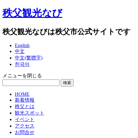
秩父観光なび
秩父観光なびは秩父市公式サイトです
English
中文
中文(繁體字)
한국어
メニューを閉じる
HOME
新着情報
秩父とは
観光スポット
イベント
アクセス
お問合せ