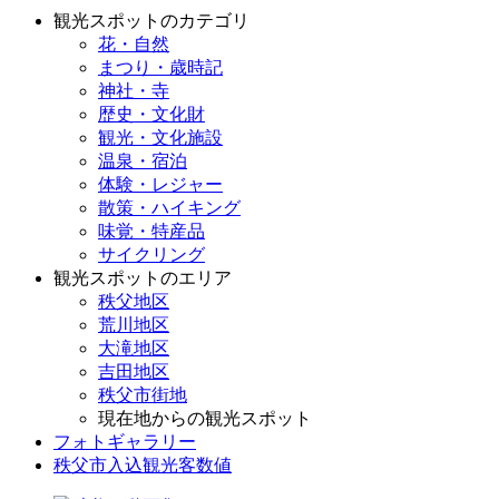
観光スポットのカテゴリ
花・自然
まつり・歳時記
神社・寺
歴史・文化財
観光・文化施設
温泉・宿泊
体験・レジャー
散策・ハイキング
味覚・特産品
サイクリング
観光スポットのエリア
秩父地区
荒川地区
大滝地区
吉田地区
秩父市街地
現在地からの観光スポット
フォトギャラリー
秩父市入込観光客数値