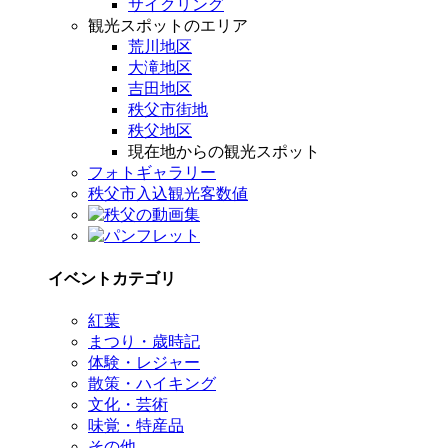
サイクリング
観光スポットのエリア
荒川地区
大滝地区
吉田地区
秩父市街地
秩父地区
現在地からの観光スポット
フォトギャラリー
秩父市入込観光客数値
イベントカテゴリ
紅葉
まつり・歳時記
体験・レジャー
散策・ハイキング
文化・芸術
味覚・特産品
その他