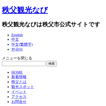
秩父観光なび
秩父観光なびは秩父市公式サイトです
English
中文
中文(繁體字)
한국어
メニューを閉じる
HOME
新着情報
秩父とは
観光スポット
イベント
アクセス
お問合せ