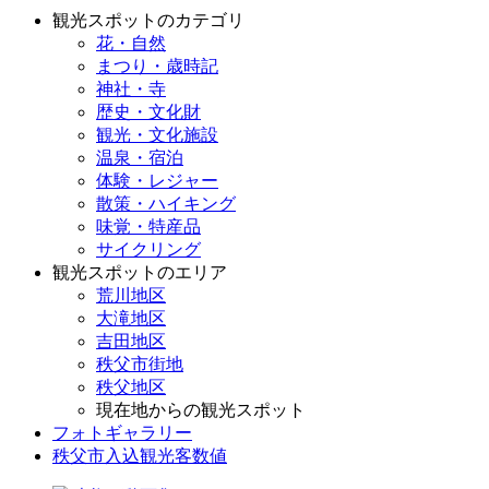
観光スポットのカテゴリ
花・自然
まつり・歳時記
神社・寺
歴史・文化財
観光・文化施設
温泉・宿泊
体験・レジャー
散策・ハイキング
味覚・特産品
サイクリング
観光スポットのエリア
荒川地区
大滝地区
吉田地区
秩父市街地
秩父地区
現在地からの観光スポット
フォトギャラリー
秩父市入込観光客数値