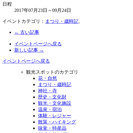
日程
2017年07月23日～09月24日
イベントカテゴリ：
まつり・歳時記
、
← 古い記事
イベントページへ戻る
新しい記事 →
イベントページへ戻る
観光スポットのカテゴリ
花・自然
まつり・歳時記
神社・寺
歴史・文化財
観光・文化施設
温泉・宿泊
体験・レジャー
散策・ハイキング
味覚・特産品