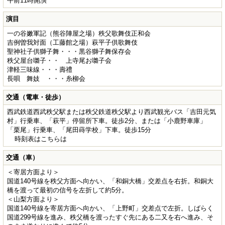
午前11時開演
演目
一の谷嫩軍記（熊谷陣屋之場）秩父歌舞伎正和会
吉例曽我対面（工藤館之場）萩平子供歌舞伎
聖神社子供獅子舞・・・黒谷獅子舞保存会
秩父屋台囃子・・ 上寺尾お囃子会
津軽三味線・・・壽禮
長唄 舞妓 ・・・糸柳会
交通（電車・徒歩）
西武鉄道西武秩父駅または秩父鉄道秩父駅より西武観光バス「吉田元気
村」行乗車、「萩平」停留所下車。徒歩2分、または「小鹿野車庫」
「栗尾」行乗車、「尾田蒔学校」下車。徒歩15分
時刻表はこちらは
交通（車）
＜寄居方面より＞
国道140号線を秩父方面へ向かい、「和銅大橋」交差点を右折。和銅大
橋を渡って最初の信号を左折して約5分。
＜山梨方面より＞
国道140号線を寄居方面へ向かい、「上野町」交差点で左折。しばらく
国道299号線を進み、秩父橋を渡ったすぐ先にある二又を右へ進み、そ