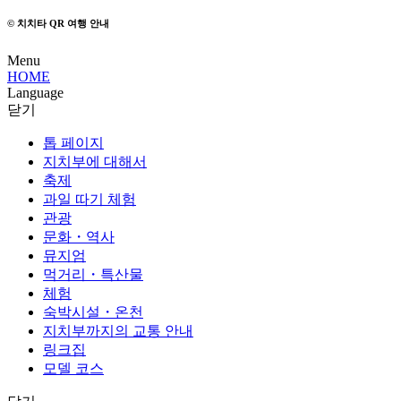
© 치치타 QR 여행 안내
Menu
HOME
Language
닫기
톱 페이지
지치부에 대해서
축제
과일 따기 체험
관광
문화・역사
뮤지엄
먹거리・특산물
체험
숙박시설・온천
지치부까지의 교통 안내
링크집
모델 코스