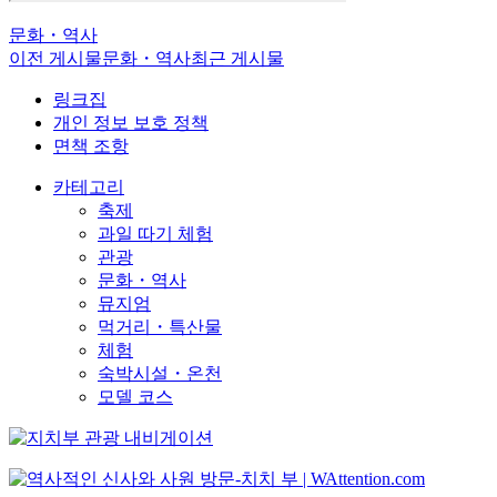
문화・역사
이전 게시물
문화・역사
최근 게시물
링크집
개인 정보 보호 정책
면책 조항
카테고리
축제
과일 따기 체험
관광
문화・역사
뮤지엄
먹거리・특산물
체험
숙박시설・온천
모델 코스