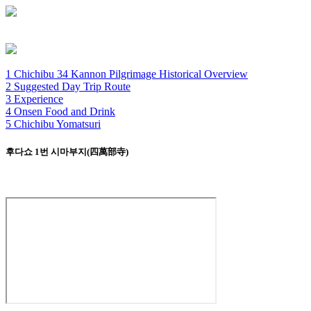
1 Chichibu 34 Kannon Pilgrimage Historical Overview
2 Suggested Day Trip Route
3 Experience
4 Onsen Food and Drink
5 Chichibu Yomatsuri
후다쇼 1번 시마부지(四萬部寺)