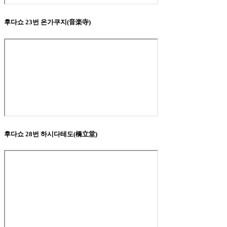
후다쇼 23번 온가쿠지(音楽寺)
후다쇼 28번 하시다테도(橋立堂)