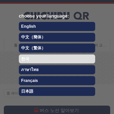
Skip
choose your language:
English
中文（簡体）
치치타 QR 여행 안내
톱 페이지
지치부에 대해서
지치부까지의 교통 안내
中文（繁体）
한국
링크집
ภาษาไทย
Français
日本語
링크집
톱 페이지
버스 노선 알아보기