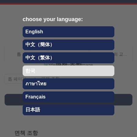
Skip
choose your language:
English
中文（簡体）
치치타 QR 여행 안내
톱 페이지
지치부에 대해서
지치부까지의 교통 안내
中文（繁体）
면책 조항
한국
면책 조항
톱 페이지
ภาษาไทย
Français
버스 노선 알아보기
日本語
면책 조항