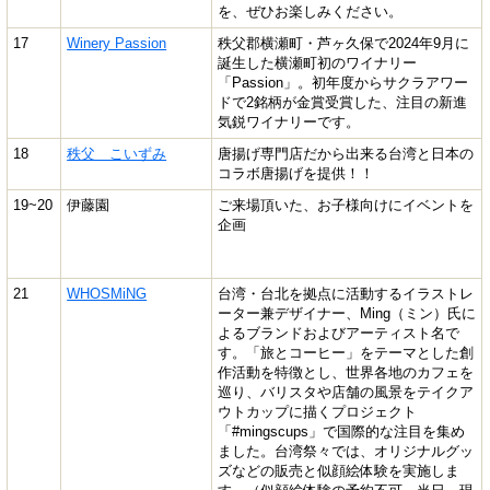
を、ぜひお楽しみください。
17
Winery Passion
秩父郡横瀬町・芦ヶ久保で2024年9月に
誕生した横瀬町初のワイナリー
「Passion」。初年度からサクラアワー
ドで2銘柄が金賞受賞した、注目の新進
気鋭ワイナリーです。
18
秩父 こいずみ
唐揚げ専門店だから出来る台湾と日本の
コラボ唐揚げを提供！！
19~20
伊藤園
ご来場頂いた、お子様向けにイベントを
企画
21
WHOSMiNG
台湾・台北を拠点に活動するイラストレ
ーター兼デザイナー、Ming（ミン）氏に
よるブランドおよびアーティスト名で
す。「旅とコーヒー」をテーマとした創
作活動を特徴とし、世界各地のカフェを
巡り、バリスタや店舗の風景をテイクア
ウトカップに描くプロジェクト
「#mingscups」で国際的な注目を集め
ました。
台湾祭々では、オリジナルグッ
ズなどの販売と似顔絵体験を実施しま