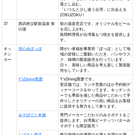
落とし込む。
「いつもと少し違う台湾」に出会える
ZOKUZOKU！
37
西武秩父駅前温泉 祭
祭の湯直営店です。オリジナル生ビール
の湯
を召し上がれ。
島岡料理長が台湾風もつ焼きを提供しま
す。
キッ
清心会ぽっぽ
障がい者福祉事業所「ぽっぽ」として地
チン
域の皆様にご愛顧いただき、パンやラス
カー
ク、味噌の製造販売を行っています。
日々、美味しい商品を考え楽しく製造販
売をしています。
Y’sDining寛齋
Y’sDining寛齋です。
実店舗では、ランチ営業のほか予約制デ
ィナーコースをやってます。キッチンカ
ーでも季節を感じた商品やこだわって手
作りしクオリティーの高い商品をお客様
に提供する努力をして参ります。
みそぽてと本舗
専門メーカーこだわりのみそポテトをご
提供します。台湾風ピーナッツバターみ
そポテトも限定販売！
じばさん商店
秩父地域の全酒蔵のお酒と台湾のお酒、