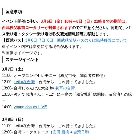
留意事項
イベント開催に伴い、
3月6日（金）10時～8日（日）21時までの期間は、
西武秩父駅前ロータリーが封鎖されます
のでご注意ください。同期間、バ
ス乗り場・タクシー乗り場は秩父観光情報館裏に移動します。
【西武バス】
3月6日･7日･8日、西武秩父駅バスのりば臨時移設について
※イベント内容は変更になる場合があります。
※画像はイメージです。
ステージイベント
3月7日（土）
11:00- オープニングセレモニー（秩父市長、関係者挨拶他）
12:00-
keiko在台灣
「台湾から、これ持ってきました」
13:00- 台湾じゃんけん大会 by
初耳の台湾
13:30- 教えてお坊さん！～12年に一度の『秩父札所 総開帳』＆台湾との縁
～
14:00-
young donuts LIVE
3月8日（日）
11:00- keiko在台灣「台湾から、これ持ってきました」
12:00- 台湾トーク＆トーク（
安田 夏樹
＋
台湾日和
）