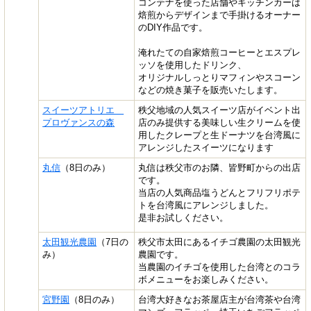
コンテナを使った店舗やキッチンカーは
焙煎からデザインまで手掛けるオーナー
のDIY作品です。
淹れたての自家焙煎コーヒーとエスプレ
ッソを使用したドリンク、
オリジナルしっとりマフィンやスコーン
などの焼き菓子を販売いたします。
スイーツアトリエ
秩父地域の人気スイーツ店がイベント出
プロヴァンスの森
店のみ提供する美味しい生クリームを使
用したクレープと生ドーナツを台湾風に
アレンジしたスイーツになります
丸信
（8日のみ）
丸信は秩父市のお隣、皆野町からの出店
です。
当店の人気商品塩うどんとフリフリポテ
トを台湾風にアレンジしました。
是非お試しください。
太田観光農園
（7日の
秩父市太田にあるイチゴ農園の太田観光
み）
農園です。
当農園のイチゴを使用した台湾とのコラ
ボメニューをお楽しみください。
宮野園
（8日のみ）
台湾大好きなお茶屋店主が台湾茶や台湾