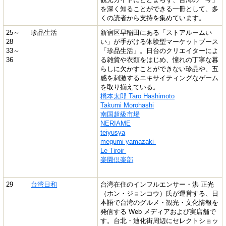
を深く知ることができる一冊として、多
くの読者から支持を集めています。
25
～
珍品生活
新宿区早稲田にある「ストアルームい
28
い」が手がける体験型マーケットブース
33～
「珍品生活」。日台のクリエイターによ
36
る雑貨や衣類をはじめ、憧れの丁寧な暮
らしに欠かすことができない珍品や、五
感を刺激するエキサイティングなゲーム
を取り揃えている。
橋本太郎 Taro Hashimoto
Takumi Morohashi
南国超級市場
NERIAME
teiyusya
megumi yamazaki
Le Tiroir
楽園倶楽部
29
台湾日和
台湾在住のインフルエンサー・洪 正光
（ホン・ジョンコウ）氏が運営する、日
本語で台湾のグルメ・観光・文化情報を
発信する Web メディアおよび実店舗で
す。台北・迪化街周辺にセレクトショッ