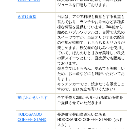
ジュースを用意しております。
きすけ食堂
当店は、アジア料理も得意とする食堂も
営んでおり、ランチやお弁当など多種多
様な料理を提供しています。3年前から
始めたバブルワッフルは、台湾で人気の
スイーツですが、当店オリジナルの配合
の生地が特徴で、もちもち＆カリカリが
楽しめます。秩父産のはちみつを使用し
ていて、ほんのりと甘みが美味しい秩父
の新スイーツとして、直売所でも販売し
ております。
焼き立てはもちろん、冷めても美味しい
ため、お土産などにも好評いただいてお
ります。
キッチンカーでは、焼きたてを販売しま
すので、ぜひお立ち寄りください♪
揚げおかきいちず
全て手作り2歳から食べれる飲める物を
ご提供させていただきます
HODOSANDO
長瀞町宝登山参道沿いにある
COFFEE STAND
HODOSANDO COFFEE STAND（ホド
スタ）。