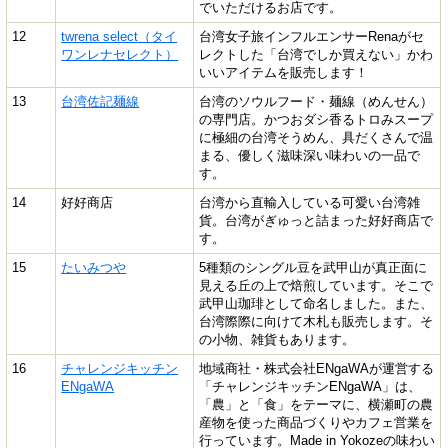
でいただけるお店です。
12
twrena select（タイ
台湾女子旅インフルエンサーRenaがセ
ワンレナセレクト）
レクトした「台湾でしか買えない」かわ
いいアイテムを販売します！
13
台湾佐記麺線
台湾のソウルフード・麺線（めんせん）
の専門店。かつおダシ香るトロみスープ
に極細の台湾そうめん、具だくさんで温
まる、優しく滋味深い味わいの一品で
す。
14
好好商店
台湾から直輸入している可愛い台湾雑
貨。台湾がぎゅっと詰まった好好商店で
す。
15
たいみつや
5種類のシングル豆を武甲山が真正面に
見える丘の上で焙煎しています。そこで
武甲山珈琲として命名しました。また、
台湾際際に向けて木札も販売します。そ
の小物、雑貨もあります。
16
チャレンジキッチン
地域商社・株式会社ENgaWAが運営する
ENgaWA
「チャレンジキッチンENgaWA」は、
「農」と「食」をテーマに、横瀬町の農
産物を使った商品づくりやカフェ営業を
行っています。Made in Yokozeの味わい