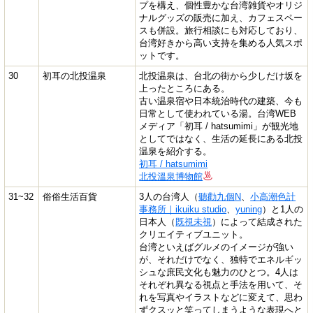
プを構え、個性豊かな台湾雑貨やオリジ
ナルグッズの販売に加え、カフェスペー
スも併設。旅行相談にも対応しており、
台湾好きから高い支持を集める人気スポ
ットです。
30
初耳の北投温泉
北投温泉は、台北の街から少しだけ坂を
上ったところにある。
古い温泉宿や日本統治時代の建築、今も
日常として使われている湯。台湾WEB
メディア「初耳 / hatsumimi」が観光地
としてではなく、生活の延長にある北投
温泉を紹介する。
初耳 / hatsumimi
北投溫泉博物館
31~32
俗俗生活百貨
3人の台湾人（
聽勸九個N
、
小高潮色計
事務所｜ikuiku studio
、
yuning
）と1人の
日本人（
既視未視
）によって結成された
クリエイティブユニット。
台湾といえばグルメのイメージが強い
が、それだけでなく、独特でエネルギッ
シュな庶民文化も魅力のひとつ。4人は
それぞれ異なる視点と手法を用いて、そ
れを写真やイラストなどに変えて、思わ
ずクスッと笑ってしまうような表現へと