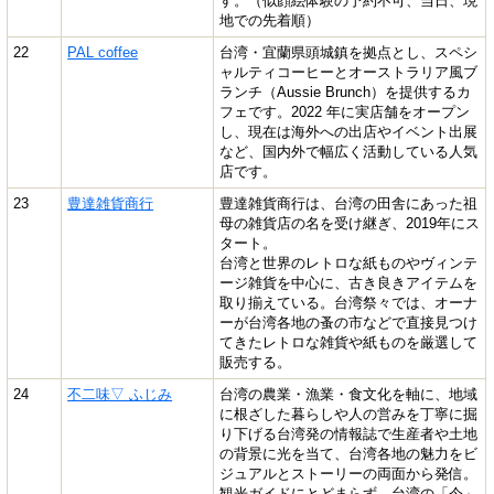
す。（似顔絵体験の予約不可、当日、現
地での先着順）
22
PAL coffee
台湾・宜蘭県頭城鎮を拠点とし、スペシ
ャルティコーヒーとオーストラリア風ブ
ランチ（Aussie Brunch）を提供するカ
フェです。2022 年に実店舗をオープン
し、現在は海外への出店やイベント出展
など、国内外で幅広く活動している人気
店です。
23
豊達雑貨商行
豊達雑貨商行は、台湾の田舎にあった祖
母の雑貨店の名を受け継ぎ、2019年にス
タート。
台湾と世界のレトロな紙ものやヴィンテ
ージ雑貨を中心に、古き良きアイテムを
取り揃えている。台湾祭々では、オーナ
ーが台湾各地の蚤の市などで直接見つけ
てきたレトロな雑貨や紙ものを厳選して
販売する。
24
不二味▽ ふじみ
台湾の農業・漁業・食文化を軸に、地域
に根ざした暮らしや人の営みを丁寧に掘
り下げる台湾発の情報誌で生産者や土地
の背景に光を当て、台湾各地の魅力をビ
ジュアルとストーリーの両面から発信。
観光ガイドにとどまらず、台湾の「今」