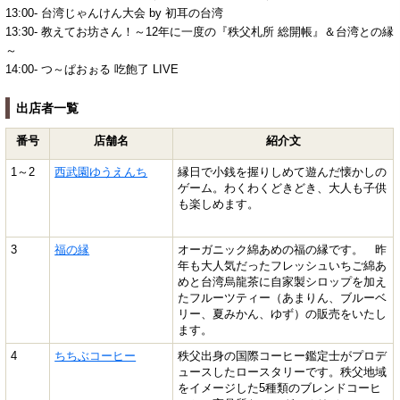
13:00- 台湾じゃんけん大会 by 初耳の台湾
13:30- 教えてお坊さん！～12年に一度の『秩父札所 総開帳』＆台湾との縁
～
14:00- つ～ぱおぉる 吃飽了 LIVE
出店者一覧
番号
店舗名
紹介文
1～2
西武園ゆうえんち
縁日で小銭を握りしめて遊んだ懐かしの
ゲーム。わくわくどきどき、大人も子供
も楽しめます。
3
福の縁
オーガニック綿あめの福の縁です。 昨
年も大人気だったフレッシュいちご綿あ
めと台湾烏龍茶に自家製シロップを加え
たフルーツティー（あまりん、ブルーベ
リー、夏みかん、ゆず）の販売をいたし
ます。
4
ちちぶコーヒー
秩父出身の国際コーヒー鑑定士がプロデ
ュースしたロースタリーです。秩父地域
をイメージした5種類のブレンドコーヒ