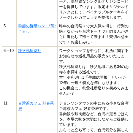
ーと、高品質なシングルオリジンコーヒ
ーを提供しています。限定オリジナルド
リンクとして、パイナップルケーキをイ
メージしたカフェラテを提供します。
5
季節の酵母パン *苺*
昨年の台湾祭々で大人気を博し、行列の
じるし
絶えなかった台湾ドーナツと肉まんがさ
らに進化して帰って来ます！売切れ必至
です！お楽しみに♪
6～10
秩父札所巡り
ワークショップを中心に、札所に関する
お知らせや巡礼用品の販売をいたしま
す。
秩父札所巡りは、秩父地域にある34のお
寺を参拝する巡礼です。
本年令和8年は「午歳総開帳」といった
12年に一度の特別な年になります。
この機会に、秩父札所巡りを初めてみま
せんか？
11
台湾茶カフェ 好春茶
ジョンソンタウンの中にある小さな台湾
房
台湾茶カフェ 好春茶房です。
魯肉飯や鶏肉飯など、台湾の定番ごはん
を、本場の味を大切にしながらご提供し
ています。
ふらっと立ち寄って、台湾気分を楽しん