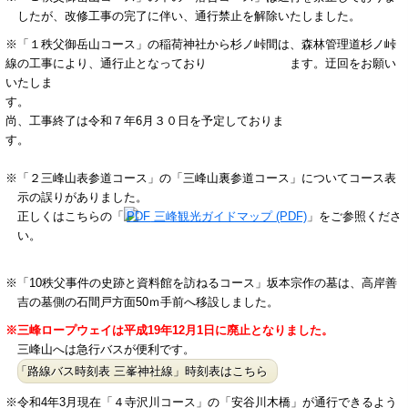
したが、改修工事の完了に伴い、通行禁止を解除いたしました。
※「１秩父御岳山コース」の稲荷神社から杉ノ峠間は、森林管理道杉ノ峠
線の工事により、通行止となっており ます。迂回をお願い
いたしま
す
尚、工事終了は令和７年6月３０日を予定しておりま
す
※「２三峰山表参道コース」の「三峰山裏参道コース」についてコース表
示の誤りがありました。
正しくはこちらの「
三峰観光ガイドマップ (PDF)
」をご参照くださ
い。
※
「10秩父事件の史跡と資料館を訪ねるコース」
坂本宗作の墓は、高岸善
吉の墓側の石間戸方面50ｍ手前へ移設し
ました。
※三峰ロープウェイは平成19年12月1日に廃止となりました。
三峰山へは急行バスが便利です。
「路線バス時刻表 三峯神社線」時刻表はこちら
※令和4年3月現在「４寺沢川コース」の「安谷川木橋」が通行できるよう