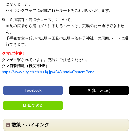
になりました。
ハイキングマップに記載されたルートをご利用いただけます。
※「５清雲寺・若御子コース」について、
国見の広場から浦山ダムに下りるルートは、荒廃のため通行できませ
ん。
千手観音堂⇔憩いの広場⇔国見の広場⇔若神子神社 の周回ルートは通
行できます。
クマに注意!
クマが目撃されています。充分にご注意ください。
クマ目撃情報（秩父市HP）
https://www.city.chichibu.lg.jp/4543.html#ContentPane
Facebook
X (旧 Twitter)
LINEで送る
散策・ハイキング