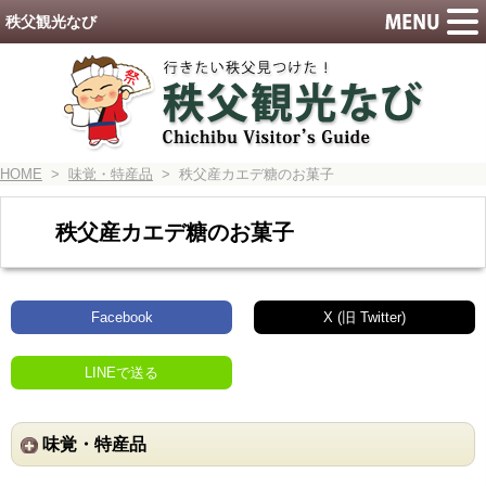
秩父観光なび
HOME
>
味覚・特産品
> 秩父産カエデ糖のお菓子
秩父産カエデ糖のお菓子
Facebook
X (旧 Twitter)
LINEで送る
味覚・特産品