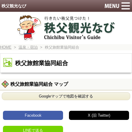
秩父観光なび
HOME
>
温泉・宿泊
> 秩父旅館業協同組合
秩父旅館業協同組合
秩父旅館業協同組合 マップ
Googleマップで地図を確認する
Facebook
X (旧 Twitter)
LINEで送る