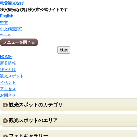
秩父観光なび
秩父観光なびは秩父市公式サイトです
English
中文
中文(繁體字)
한국어
メニューを閉じる
HOME
新着情報
秩父とは
観光スポット
イベント
アクセス
お問合せ
観光スポットのカテゴリ
観光スポットのエリア
フォトギャラリー