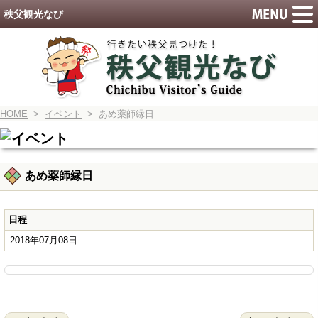
秩父観光なび
HOME
>
イベント
> あめ薬師縁日
あめ薬師縁日
日程
2018年07月08日