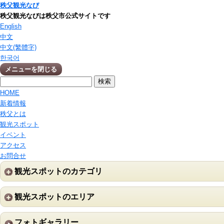
秩父観光なび
秩父観光なびは秩父市公式サイトです
English
中文
中文(繁體字)
한국어
メニューを閉じる
HOME
新着情報
秩父とは
観光スポット
イベント
アクセス
お問合せ
観光スポットのカテゴリ
観光スポットのエリア
フォトギャラリー