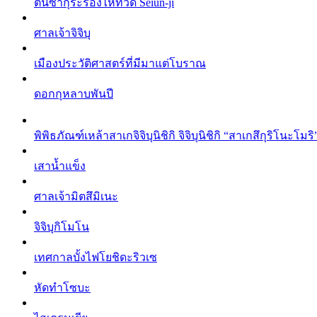
ต้นซากุระร้องไห้ที่วัด Seiun-ji
ศาลเจ้าจิจิบุ
เมืองประวัติศาสตร์ที่มีมาแต่โบราณ
ดอกกุหลาบพันปี
พิพิธภัณฑ์เหล้าสาเกจิจิบุนิชิกิ จิจิบุนิชิกิ “สาเกสึกุริโนะโมริ
เสาน้ำแข็ง
ศาลเจ้ามิตสึมิเนะ
จิจิบุกิโมโน
เทศกาลบั้งไฟโยชิดะริวเซ
หัดทำโซบะ