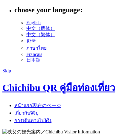
choose your language:
English
中文（簡体）
中文（繁体）
한국
ภาษาไทย
Français
日本語
Skip
Chichibu QR คู่มือท่องเที่ยว
หน้าแรก
現在のページ
เกี่ยวกับจิจิบุ
การเดินทางไปจิจิบุ