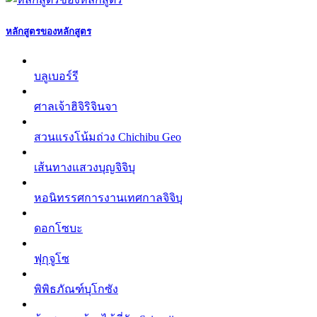
หลักสูตรของหลักสูตร
บลูเบอร์รี
ศาลเจ้าฮิจิริจินจา
สวนแรงโน้มถ่วง Chichibu Geo
เส้นทางแสวงบุญจิจิบุ
หอนิทรรศการงานเทศกาลจิจิบุ
ดอกโซบะ
ฟุกุจูโซ
พิพิธภัณฑ์บุโกซัง