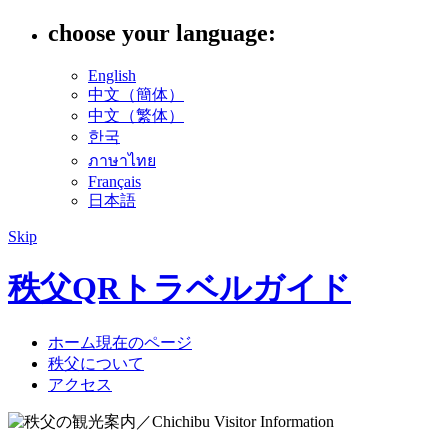
choose your language:
English
中文（簡体）
中文（繁体）
한국
ภาษาไทย
Français
日本語
Skip
秩父QRトラベルガイド
ホーム
現在のページ
秩父について
アクセス