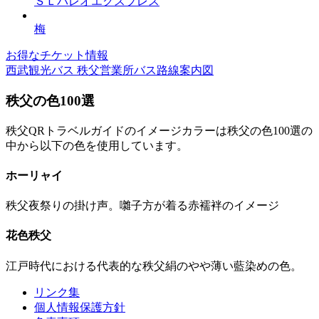
ＳＬパレオエクスプレス
梅
お得なチケット情報
西武観光バス 秩父営業所バス路線案内図
秩父の色100選
秩父QRトラベルガイドのイメージカラーは秩父の色100選の
中から以下の色を使用しています。
ホーリャイ
秩父夜祭りの掛け声。囃子方が着る赤襦袢のイメージ
花色秩父
江戸時代における代表的な秩父絹のやや薄い藍染めの色。
リンク集
個人情報保護方針