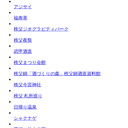
アジサイ
福寿草
秩父ジオグラビティパーク
秩父夜祭
武甲酒造
秩父まつり会館
秩父錦「酒づくりの森」秩父錦酒造資料館
秩父今宮神社
秩父 札所巡り
日帰り温泉
シャクナゲ