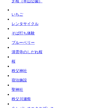
芝桜（羊山公園）
いちご
レンタサイクル
そば打ち体験
ブルーベリー
清雲寺のしだれ桜
桜
秩父神社
宿泊施設
聖神社
秩父川瀬祭