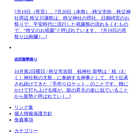
7月19日（宵宮）、7月20日（本祭） /秩父市街 秩父神
社周辺 秩父川瀬祭は、秩父神社の摂社、日御碕宮のお
祭りで、平安時代に流行した祇園祭の流れをくむもの
で、“秩父のお祇園”と呼ばれています。 7月19日の宵
祭りは絢爛 […]
吉田龍勢祭り
10月第2日曜日 / 秩父市吉田 椋神社 龍勢は「椋（む
く）神社秋の大祭」に奉納する神事として、代々伝承
され続けてきた「手作りロケット」のことです。櫓に
かけて打ち上げる様が、龍の昇天の姿に似ていること
から龍勢と呼ばれてい […]
リンク集
個人情報保護方針
免責事項
カテゴリー