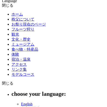
Language
閉じる
ホーム
秩父について
お祭り
現在のページ
フルーツ狩り
観光
文化・歴史
ミュージアム
食べ物・特産品
体験
宿泊・温泉
アクセス
リンク集
モデルコース
閉じる
choose your language:
English