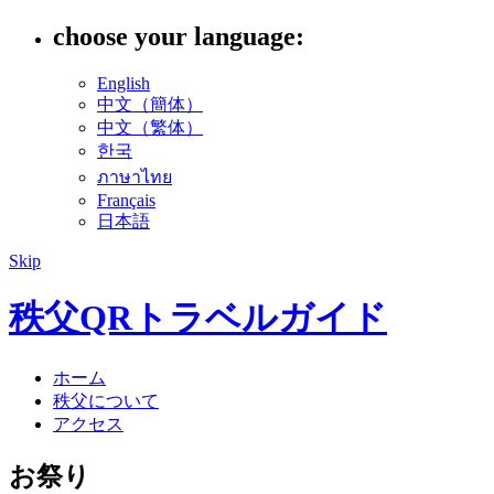
choose your language:
English
中文（簡体）
中文（繁体）
한국
ภาษาไทย
Français
日本語
Skip
秩父QRトラベルガイド
ホーム
秩父について
アクセス
お祭り