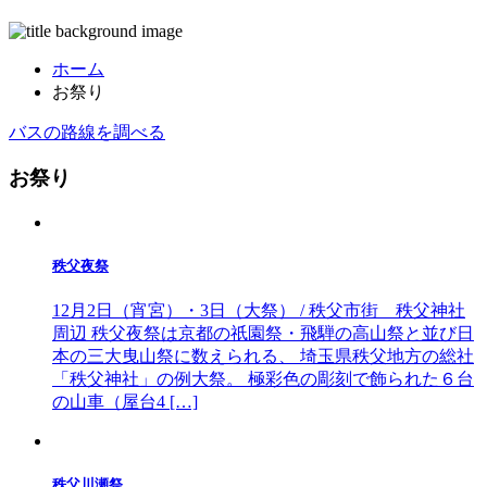
ホーム
お祭り
バスの路線を調べる
お祭り
秩父夜祭
12月2日（宵宮）・3日（大祭） / 秩父市街 秩父神社
周辺 秩父夜祭は京都の祇園祭・飛騨の高山祭と並び日
本の三大曳山祭に数えられる、 埼玉県秩父地方の総社
「秩父神社」の例大祭。 極彩色の彫刻で飾られた６台
の山車（屋台4 […]
秩父川瀬祭