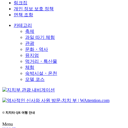
링크집
개인 정보 보호 정책
면책 조항
카테고리
축제
과일 따기 체험
관광
문화・역사
뮤지엄
먹거리・특산물
체험
숙박시설・온천
모델 코스
© 치치타 QR 여행 안내
Menu