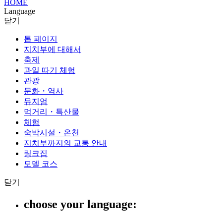
HOME
Language
닫기
톱 페이지
지치부에 대해서
축제
과일 따기 체험
관광
문화・역사
뮤지엄
먹거리・특산물
체험
숙박시설・온천
지치부까지의 교통 안내
링크집
모델 코스
닫기
choose your language: