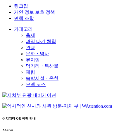
링크집
개인 정보 보호 정책
면책 조항
카테고리
축제
과일 따기 체험
관광
문화・역사
뮤지엄
먹거리・특산물
체험
숙박시설・온천
모델 코스
© 치치타 QR 여행 안내
Menu