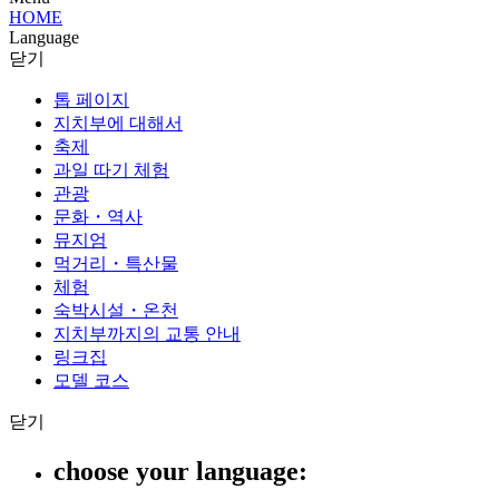
HOME
Language
닫기
톱 페이지
지치부에 대해서
축제
과일 따기 체험
관광
문화・역사
뮤지엄
먹거리・특산물
체험
숙박시설・온천
지치부까지의 교통 안내
링크집
모델 코스
닫기
choose your language: