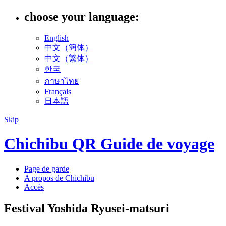
choose your language:
English
中文（簡体）
中文（繁体）
한국
ภาษาไทย
Français
日本語
Skip
Chichibu QR Guide de voyage
Page de garde
A propos de Chichibu
Accès
Festival Yoshida Ryusei-matsuri