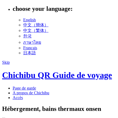
choose your language:
English
中文（簡体）
中文（繁体）
한국
ภาษาไทย
Français
日本語
Skip
Chichibu QR Guide de voyage
Page de garde
A propos de Chichibu
Accès
Hébergement, bains thermaux onsen