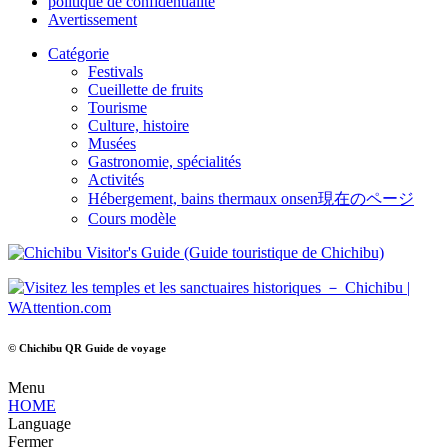
politique de confidentialité
Avertissement
Catégorie
Festivals
Cueillette de fruits
Tourisme
Culture, histoire
Musées
Gastronomie, spécialités
Activités
Hébergement, bains thermaux onsen
現在のページ
Cours modèle
© Chichibu QR Guide de voyage
Menu
HOME
Language
Fermer