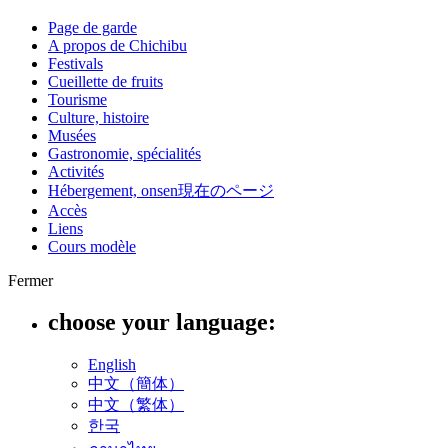
Page de garde
A propos de Chichibu
Festivals
Cueillette de fruits
Tourisme
Culture, histoire
Musées
Gastronomie, spécialités
Activités
Hébergement, onsen
現在のページ
Accès
Liens
Cours modèle
Fermer
choose your language:
English
中文（簡体）
中文（繁体）
한국