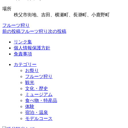
場所
秩父市街地、吉田、横瀬町、長瀞町、小鹿野町
フルーツ狩り
前の投稿
フルーツ狩り
次の投稿
リンク集
個人情報保護方針
免責事項
カテゴリー
お祭り
フルーツ狩り
観光
文化・歴史
ミュージアム
食べ物・特産品
体験
宿泊・温泉
モデルコース