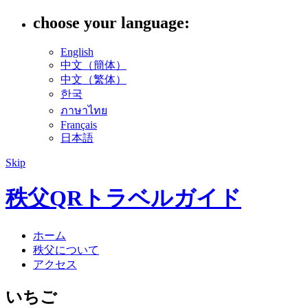
choose your language:
English
中文（簡体）
中文（繁体）
한국
ภาษาไทย
Français
日本語
Skip
秩父QRトラベルガイド
ホーム
秩父について
アクセス
いちご