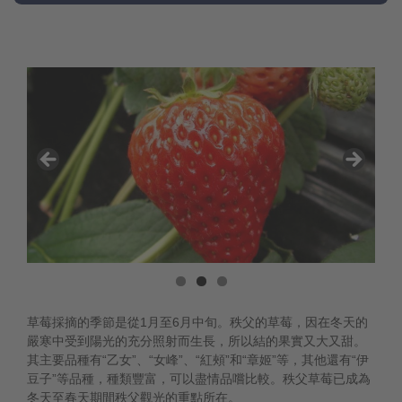
草莓採摘的季節是從1月至6月中旬。秩父的草莓，因在冬天的
嚴寒中受到陽光的充分照射而生長，所以結的果實又大又甜。
其主要品種有“乙女”、“女峰”、“紅頰”和“章姬”等，其他還有“伊
豆子”等品種，種類豐富，可以盡情品嚐比較。秩父草莓已成為
冬天至春天期間秩父觀光的重點所在。