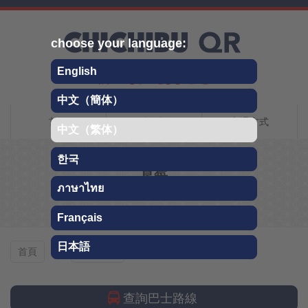
Skip
choose your language:
English
中文（簡体）
Chichibu QR旅行指南
首頁
關於秩父
交通方式
中文（繁体）
한국
草莓
ภาษาไทย
採摘水果
Français
日本語
草莓
首頁
採摘水果
查詢巴士路線