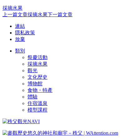
採摘水果
上一篇文章
採摘水果
下一篇文章
連結
隱私政策
放棄
類別
祭慶活動
採摘水果
觀光
文化歴史
博物館
食物・特產
體驗
住宿溫泉
模型課程