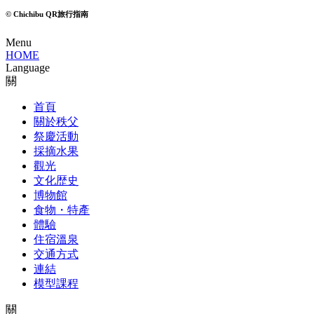
© Chichibu QR旅行指南
Menu
HOME
Language
關
首頁
關於秩父
祭慶活動
採摘水果
觀光
文化歴史
博物館
食物・特產
體驗
住宿溫泉
交通方式
連結
模型課程
關