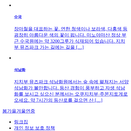
수국
장마철을 대표하는 꽃. 연한 청색이나 보라색, 다홍색 등
굉장히 아름다운 색의 꽃이 핍니다. 미노야마산 정상 부
근 수국원에는 약 3200그루가 식재되어 있습니다. 지치
부 뮤즈파크 가는 길에는 길을 […]
석남화
지치부 뮤즈파크 석남화원에서는 숲 속에 펼쳐지는 서양
석남화가 볼만합니다. 등산 경험이 풍부하고 자생 석남
화를 보시고 싶으신 분께서는 오쿠지치부·주몬지토게로
오세요. 약 7시간의 등산로를 걸으면 산 […]
봄
가을
겨울
연중
링크집
개인 정보 보호 정책