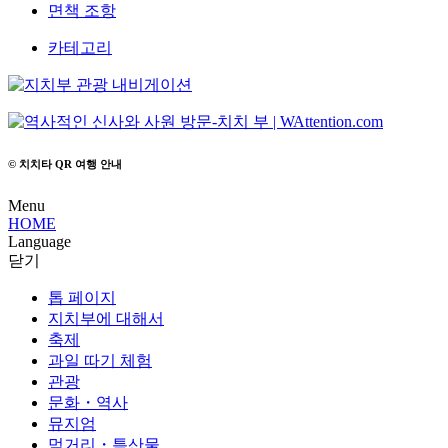
면책 조항
카테고리
© 치치타 QR 여행 안내
Menu
HOME
Language
닫기
톱 페이지
지치부에 대해서
축제
과일 따기 체험
관광
문화・역사
뮤지엄
먹거리・특산물